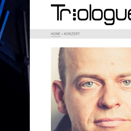
HOME
»
KONZERT